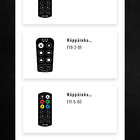
Näppäinkalvo Nosturisymbolit T19-2
F19-2-01
Näppäinkalvo Nuolet T11-5 / T17-12 / T29-12
F11-5-03