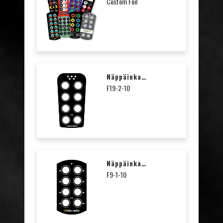
Custom Foil
Näppäinkalvo Transparent T19-2, Sis. Symboliarkki
F19-2-10
Näppäinkalvo Transparent T9-1 / T17-8, Sis. Symboliarkki
F9-1-10