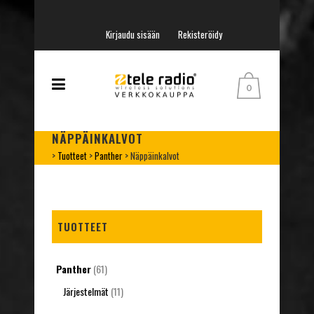
Kirjaudu sisään
Rekisteröidy
0
NÄPPÄINKALVOT
>
Tuotteet
>
Panther
>
Näppäinkalvot
TUOTTEET
Panther
(61)
Järjestelmät
(11)