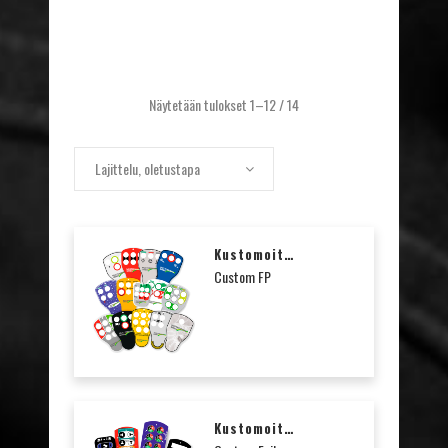
Näytetään tulokset 1–12 / 14
Lajittelu, oletustapa
Kustomoitu Etupaneeli Teksti Ja/tai Kuvakemerkinnöillä
Custom FP
Kustomoitu Näppäinkalvo Teksti Ja/tai Kuvakemerkinnöillä