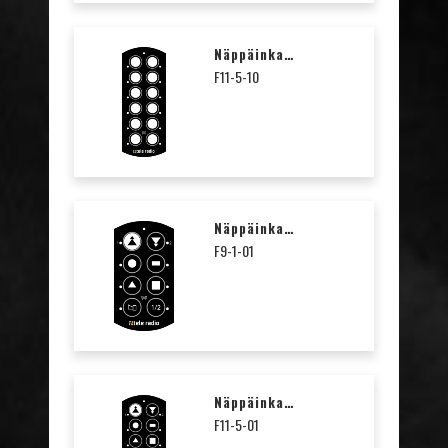
Näppäinkalvo Transparent T11-5 / T17-12 / T29-12, Sis. Symboliarkki
F11-5-10
Näppäinkalvo Nosturisymbolit T9-1 / T17-8
F9-1-01
Näppäinkalvo Nosturisymbolit T11-5 / T17-12 / T29-12
F11-5-01