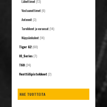
Lähettimet
(13)
Vastaanottimet
(6)
Antennit
(3)
Tarvikkeet ja varaosat
(14)
Näppäinkalvot
(14)
Tiger G2
(60)
IO_Series
(7)
T60
(24)
Venttiilipistokkeet
(2)
HAE TUOTTEITA