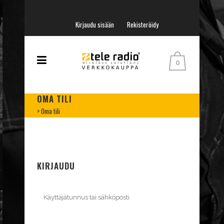
Kirjaudu sisään
Rekisteröidy
0
OMA TILI
>
Oma tili
KIRJAUDU