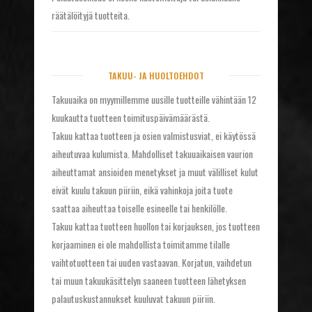
räätälöityjä tuotteita.
TAKUU- JA HUOLTOEHDOT
Takuuaika on myymillemme uusille tuotteille vähintään 12
kuukautta tuotteen toimituspäivämäärästä.
Takuu kattaa tuotteen ja osien valmistusviat, ei käytössä
aiheutuvaa kulumista. Mahdolliset takuuaikaisen vaurion
aiheuttamat ansioiden menetykset ja muut välilliset kulut
eivät kuulu takuun piiriin, eikä vahinkoja joita tuote
saattaa aiheuttaa toiselle esineelle tai henkilölle.
Takuu kattaa tuotteen huollon tai korjauksen, jos tuotteen
korjaaminen ei ole mahdollista toimitamme tilalle
vaihtotuotteen tai uuden vastaavan. Korjatun, vaihdetun
tai muun takuukäsittelyn saaneen tuotteen lähetyksen
palautuskustannukset kuuluvat takuun piiriin.