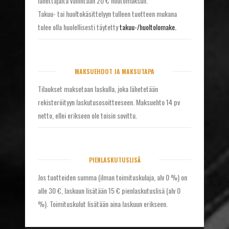
lähettäjältä vähintään 20 € noutomaksun.
Takuu- tai huoltokäsittelyyn tulleen tuotteen mukana
tulee olla huolellisesti täytetty
takuu-/huoltolomake.
MAKSUEHDOT JA MAKSUTAPA
Tilaukset maksetaan laskulla, joka lähetetään
rekisteröityyn laskutusosoitteeseen. Maksuehto 14 pv
netto, ellei erikseen ole toisin sovittu.
PIENLASKUTUSLISÄ
Jos tuotteiden summa (ilman toimituskuluja, alv 0 %) on
alle 30 €, laskuun lisätään 15 € pienlaskutuslisä (alv 0
%). Toimituskulut lisätään aina laskuun erikseen.