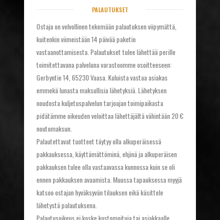
PALAUTUKSET
Ostaja on velvollinen tekemään palautuksen viipymättä,
kuitenkin viimeistään 14 päivää paketin
vastaanottamisesta. Palautukset tulee lähettää perille
toimitettavana palveluna varastoomme osoitteeseen:
Gerbyntie 14, 65230 Vaasa. Kuluista vastaa asiakas
emmekä lunasta maksullisia lähetyksiä. Lähetyksen
noudosta kuljetuspalvelun tarjoajan toimipaikasta
pidätämme oikeuden veloittaa lähettäjältä vähintään 20 €
noutomaksun.
Palautettavat tuotteet täytyy olla alkuperäisessä
pakkauksessa, käyttämättöminä, ehjinä ja alkuperäisen
pakkauksen tulee olla vastaavassa kunnossa kuin se oli
ennen pakkauksen avaamista. Muussa tapauksessa myyjä
katsoo ostajan hyväksyvän tilauksen eikä käsittele
lähetystä palautuksena.
Palautusoikeus ei koske kustomoituja tai asiakkaalle