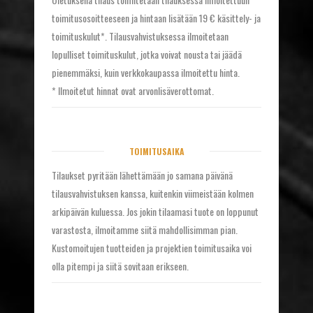
toimitusosoitteeseen ja hintaan lisätään 19 € käsittely- ja
toimituskulut*. Tilausvahvistuksessa ilmoitetaan
lopulliset toimituskulut, jotka voivat nousta tai jäädä
pienemmäksi, kuin verkkokaupassa ilmoitettu hinta.
* Ilmoitetut hinnat ovat arvonlisäverottomat.
TOIMITUSAIKA
Tilaukset pyritään lähettämään jo samana päivänä
tilausvahvistuksen kanssa, kuitenkin viimeistään kolmen
arkipäivän kuluessa. Jos jokin tilaamasi tuote on loppunut
varastosta, ilmoitamme siitä mahdollisimman pian.
Kustomoitujen tuotteiden ja projektien toimitusaika voi
olla pitempi ja siitä sovitaan erikseen.