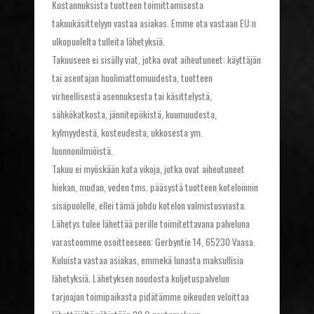
Kustannuksista tuotteen toimittamisesta
takuukäsittelyyn vastaa asiakas. Emme ota vastaan EU:n
ulkopuolelta tulleita lähetyksiä.
Takuuseen ei sisälly viat, jotka ovat aiheutuneet: käyttäjän
tai asentajan huolimattomuudesta, tuotteen
virheellisestä asennuksesta tai käsittelystä,
sähkökatkosta, jännitepiikistä, kuumuudesta,
kylmyydestä, kosteudesta, ukkosesta ym.
luonnonilmiöistä.
Takuu ei myöskään kata vikoja, jotka ovat aiheutuneet
hiekan, mudan, veden tms. pääsystä tuotteen koteloinnin
sisäpuolelle, ellei tämä johdu kotelon valmistusviasta.
Lähetys tulee lähettää perille toimitettavana palveluna
varastoomme osoitteeseen: Gerbyntie 14, 65230 Vaasa.
Kuluista vastaa asiakas, emmekä lunasta maksullisia
lähetyksiä. Lähetyksen noudosta kuljetuspalvelun
tarjoajan toimipaikasta pidätämme oikeuden veloittaa