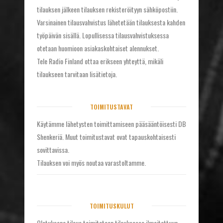
tilauksen jälkeen tilauksen rekisteröityyn sähköpostiin.
Varsinainen tilausvahvistus lähetetään tilauksesta kahden
työpäivän sisällä. Lopullisessa tilausvahvistuksessa
otetaan huomioon asiakaskohtaiset alennukset.
Tele Radio Finland ottaa erikseen yhteyttä, mikäli
tilaukseen tarvitaan lisätietoja.
TOIMITUSTAVAT
Käytämme lähetysten toimittamiseen pääsääntöisesti DB
Shenkeriä. Muut toimitustavat ovat tapauskohtaisesti
sovittavissa.
Tilauksen voi myös noutaa varastoltamme.
TOIMITUSKULUT
Oletuksena tilaus toimitetaan tilauksessa ilmoitettuun