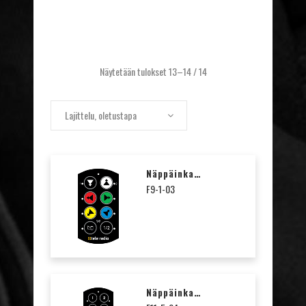
Näytetään tulokset 13–14 / 14
Lajittelu, oletustapa
Näppäinkalvo Nuolet T9-1 / T17-8
F9-1-03
Näppäinkalvo Numerot 1-12 T11-5 / T17-12 / T29-12