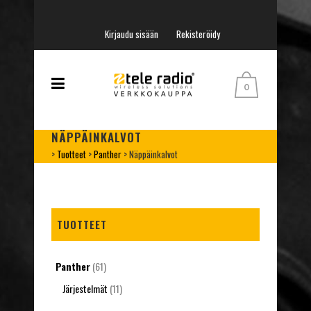
Kirjaudu sisään
Rekisteröidy
0
NÄPPÄINKALVOT
>
Tuotteet
>
Panther
>
Näppäinkalvot
TUOTTEET
Panther
(61)
Järjestelmät
(11)