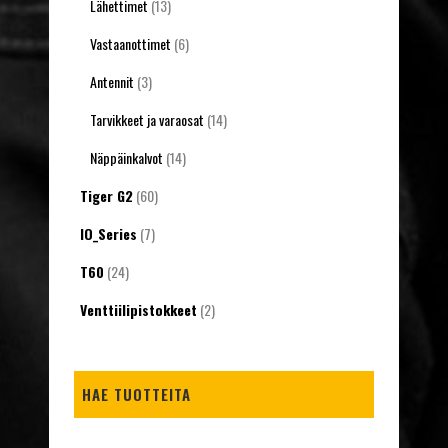
Lähettimet
(13)
Vastaanottimet
(6)
Antennit
(3)
Tarvikkeet ja varaosat
(14)
Näppäinkalvot
(14)
Tiger G2
(60)
IO_Series
(7)
T60
(24)
Venttiilipistokkeet
(2)
HAE TUOTTEITA