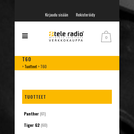
Kirjaudu sisään
Rekisteröidy
0
T60
>
Tuotteet
>
T60
TUOTTEET
Panther
(61)
Tiger G2
(60)