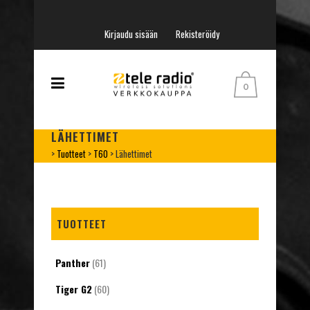
Kirjaudu sisään
Rekisteröidy
0
LÄHETTIMET
>
Tuotteet
>
T60
>
Lähettimet
TUOTTEET
Panther
(61)
Tiger G2
(60)