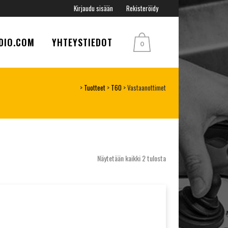
Kirjaudu sisään
Rekisteröidy
DIO.COM
YHTEYSTIEDOT
0
>
Tuotteet
>
T60
>
Vastaanottimet
Näytetään kaikki 2 tulosta