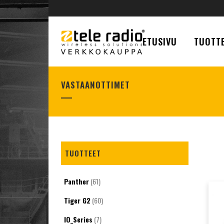
ETUSIVU
TUOTTE
VASTAANOTTIMET
TUOTTEET
Panther
(61)
Tiger G2
(60)
IO_Series
(7)