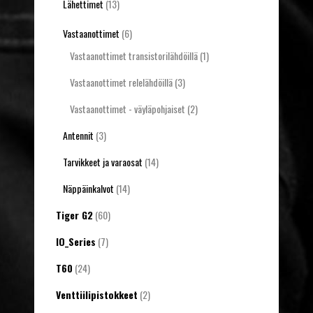
Lähettimet
(13)
Vastaanottimet
(6)
Vastaanottimet transistorilähdöillä
(1)
Vastaanottimet relelähdöillä
(3)
Vastaanottimet - väyläpohjaiset
(2)
Antennit
(3)
Tarvikkeet ja varaosat
(14)
Näppäinkalvot
(14)
Tiger G2
(60)
IO_Series
(7)
T60
(24)
Venttiilipistokkeet
(2)