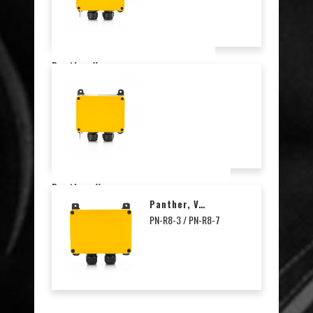
Panther Vastaanotin, 5-11 Lähtöä, 8 Tuloa, 12-24V DC
PN-R8-1 / PN-R8-10 / PN-R8-6 / PN-R8-11
Panther, Vastaanotin, 5-11 Lähtöä, 8 Tuloa, 12-24V AC/DC 48-230VAC, PLd
PN-R15-1 / PN-R15-2 / PN-R15-13 / PN-R15-14
Panther, Vastaanotin, 9-19 Lähtöä, 8-16 Tuloa, 12-24V AC/DC 48-230VAC, Iso Kotelo
PN-R8-3 / PN-R8-7