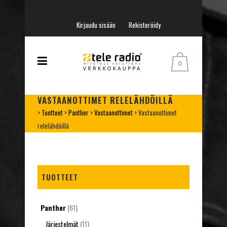
Kirjaudu sisään
Rekisteröidy
0
VASTAANOTTIMET RELELÄHDÖILLÄ
>
Tuotteet
>
Panther
>
Vastaanottimet
>
Vastaanottimet
relelähdöillä
TUOTTEET
Panther
(61)
Järjestelmät
(11)