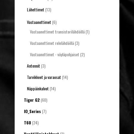
Lähettimet
(13)
Vastaanottimet
(6)
Vastaanottimet transistorilähdöillä
(1)
Vastaanottimet relelähdöillä
(3)
Vastaanottimet - väyläpohjaiset
(2)
Antennit
(3)
Tarvikkeet ja varaosat
(14)
Näppäinkalvot
(14)
Tiger G2
(60)
IO_Series
(7)
T60
(24)
Venttiilipistokkeet
(2)