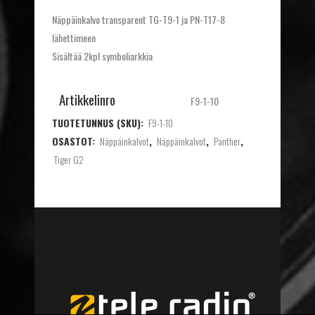
Näppäinkalvo transparent TG-T9-1 ja PN-T17-8
lähettimeen
Sisältää 2kpl symboliarkkia
Artikkelinro
F9-1-10
TUOTETUNNUS (SKU):
F9-1-10
OSASTOT:
Näppäinkalvot
,
Näppäinkalvot
,
Panther
,
Tiger G2