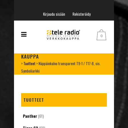
Kirjaudu sisään
Rekisteröidy
0
KAUPPA
>
Tuotteet
>
Näppäinkalvo transparent T9-1 / T17-8, sis.
Symboliarkki
TUOTTEET
Panther
(61)
Tiger G2
(60)