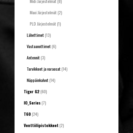
Midi Järjestelmät
(8)
Maxi Järjestelmät
(2)
PLD Järjestelmät
(1)
Lähettimet
(13)
Vastaanottimet
(6)
Antennit
(3)
Tarvikkeet ja varaosat
(14)
Näppäinkalvot
(14)
Tiger G2
(60)
IO_Series
(7)
T60
(24)
Venttiilipistokkeet
(2)