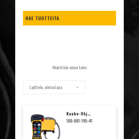
HAE TUOTTEITA
Näytetään ainoa tulos
Lajittelu, oletustapa
Kauko-Ohjausjärjestelmä 3×2 Liikettä +nopeus, PLd
100-001-195-41