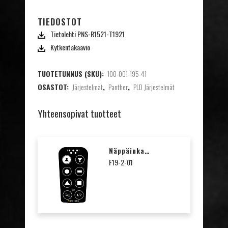
TIEDOSTOT
Tietolehti PNS-R1521-T1921
Kytkentäkaavio
TUOTETUNNUS (SKU):
100-001-195-41
OSASTOT:
Järjestelmät
,
Panther
,
PLD Järjestelmät
Yhteensopivat tuotteet
Näppäinkalvo Nosturisymbolit T19-2
F19-2-01