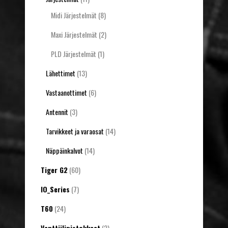
Midi Järjestelmät
(8)
Maxi Järjestelmät
(2)
PLD Järjestelmät
(1)
Lähettimet
(13)
Vastaanottimet
(6)
Antennit
(3)
Tarvikkeet ja varaosat
(14)
Näppäinkalvot
(14)
Tiger G2
(60)
IO_Series
(7)
T60
(24)
Venttiilipistokkeet
(2)