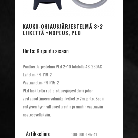
KAUKO-OHJAUSJÄRJESTELMÄ 3×2
LIIKETTÄ +NOPEUS, PLD
Hinta:
Kirjaudu sisään
Panther Järjestelmä PLd 2+10 Johdolla 48-230AC
Lähetin: PN-T19-2
Vastaanotin: PN-R15-2
PLd luokiteltu radio-ohjausjärjestelmä johon
vastaanottimeen valmiiksi kytketty 2m johto. Sopii
erityisen hyvin siltanostureihin ja muihin vastaaviin
nostosovelluksiin.
Artikkelinro
100-001-195-41