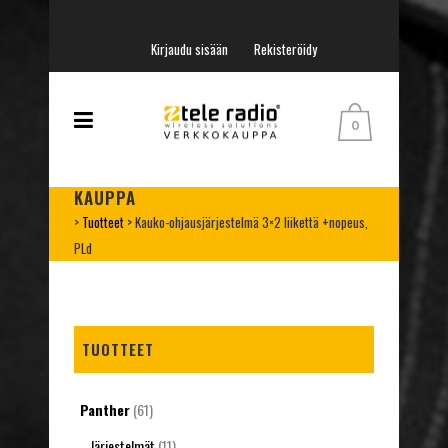
Kirjaudu sisään
Rekisteröidy
0
KAUPPA
>
Tuotteet
>
Kauko-ohjausjärjestelmä 3×2 liikettä +nopeus,
PLd
TUOTTEET
Panther
(61)
Järjestelmät
(11)