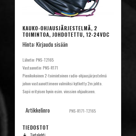
KAUKO-OHJAUSJÄRJESTELMÄ, 2
TOIMINTOA, JOHDOTETTU, 12-24VDC
Hinta:
Kirjaudu sisään
Lähetin: PNS-T2165
Vastaanotin: PNS-R171
Pienikokoinen 2-toimintoinen radio-ohjausjärjestelmä
johon vastaanottimeen valmiiksi kytketty 2m johto.
Sopii erityisen hyvin esim. vinssien ohjaukseen.
Artikkelinro
PNS-R171-T2165
TIEDOSTOT
Tietolehti