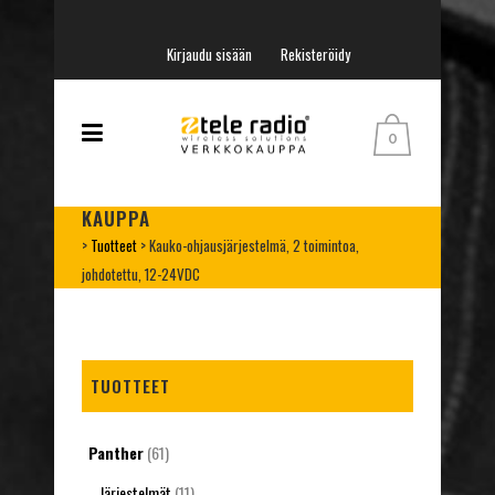
Kirjaudu sisään
Rekisteröidy
0
KAUPPA
>
Tuotteet
>
Kauko-ohjausjärjestelmä, 2 toimintoa,
johdotettu, 12-24VDC
TUOTTEET
Panther
(61)
Järjestelmät
(11)