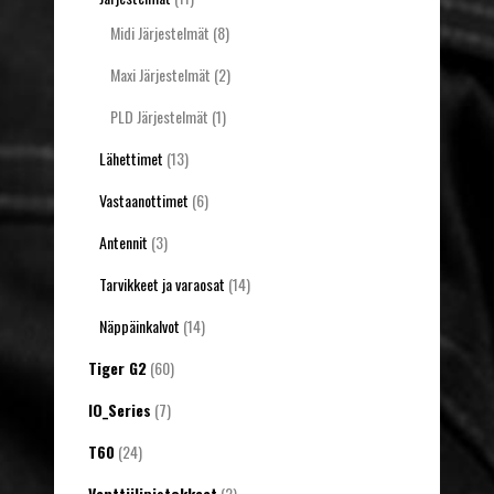
Midi Järjestelmät
(8)
Maxi Järjestelmät
(2)
PLD Järjestelmät
(1)
Lähettimet
(13)
Vastaanottimet
(6)
Antennit
(3)
Tarvikkeet ja varaosat
(14)
Näppäinkalvot
(14)
Tiger G2
(60)
IO_Series
(7)
T60
(24)
Venttiilipistokkeet
(2)