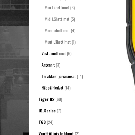
Mini Lähettimet
(3)
Midi Lähettimet
(5)
Maxi Lähettimet
(4)
Muut Lähettimet
(1)
Vastaanottimet
(6)
Antennit
(3)
Tarvikkeet ja varaosat
(14)
Näppäinkalvot
(14)
Tiger G2
(60)
IO_Series
(7)
T60
(24)
Venttiilipistokkeet
(2)