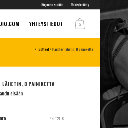
Kirjaudu sisään
Rekisteröidy
DIO.COM
YHTEYSTIEDOT
0
>
Tuotteet
>
Panther lähetin, 8 painiketta
 LÄHETIN, 8 PAINIKETTA
jaudu sisään
inro
PN-T21-8