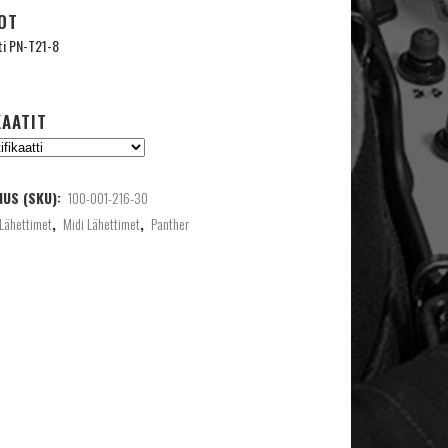
OT
ti PN-T21-8
KAATIT
US (SKU):
100-001-216-30
Lähettimet
,
Midi Lähettimet
,
Panther