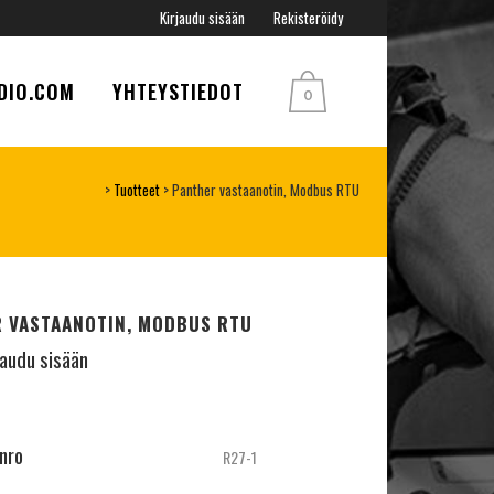
Kirjaudu sisään
Rekisteröidy
DIO.COM
YHTEYSTIEDOT
0
>
Tuotteet
>
Panther vastaanotin, Modbus RTU
 VASTAANOTIN, MODBUS RTU
jaudu sisään
inro
R27-1