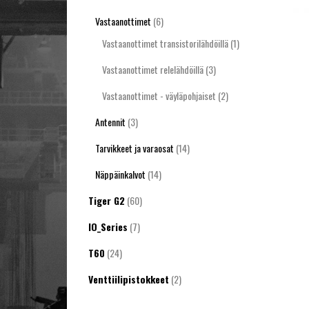
Vastaanottimet
(6)
Vastaanottimet transistorilähdöillä
(1)
Vastaanottimet relelähdöillä
(3)
Vastaanottimet - väyläpohjaiset
(2)
Antennit
(3)
Tarvikkeet ja varaosat
(14)
Näppäinkalvot
(14)
Tiger G2
(60)
IO_Series
(7)
T60
(24)
Venttiilipistokkeet
(2)