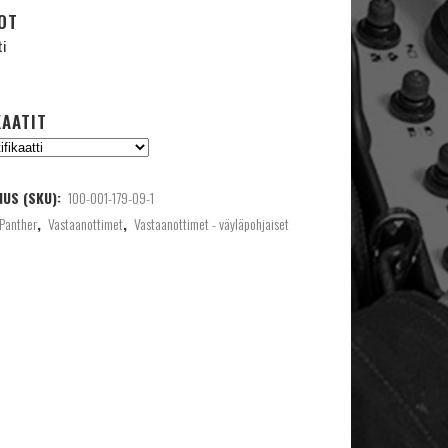
OT
ti
KAATIT
US (SKU):
100-001-179-09-1
Panther
,
Vastaanottimet
,
Vastaanottimet - väyläpohjaiset