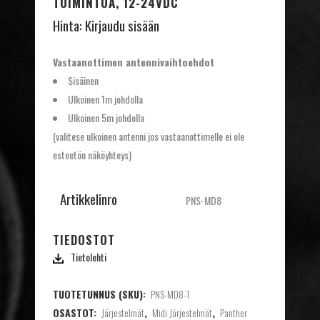
TOIMINTOA, 12-24VDC
Hinta:
Kirjaudu sisään
Vastaanottimen antennivaihtoehdot
Sisäinen
Ulkoinen 1m johdolla
Ulkoinen 5m johdolla
(valitese ulkoinen antenni jos vastaanottimelle ei ole
esteetön näköyhteys)
Artikkelinro
PNS-MD8
TIEDOSTOT
Tietolehti
TUOTETUNNUS (SKU):
PNS-MD8-1
OSASTOT:
Järjestelmät
,
Midi Järjestelmät
,
Panther