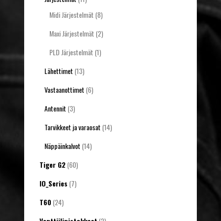
Midi Järjestelmät
(8)
Maxi Järjestelmät
(2)
PLD Järjestelmät
(1)
Lähettimet
(13)
Vastaanottimet
(6)
Antennit
(3)
Tarvikkeet ja varaosat
(14)
Näppäinkalvot
(14)
Tiger G2
(60)
IO_Series
(7)
T60
(24)
Venttiilipistokkeet
(2)