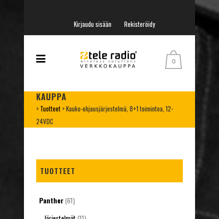
Kirjaudu sisään
Rekisteröidy
0
KAUPPA
>
Tuotteet
>
Kauko-ohjausjärjestelmä, 8+1 toimintoa, 12-
24VDC
TUOTTEET
Panther
(61)
Järjestelmät
(11)