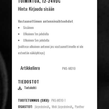
TOIMINTOA, 12-24VDC
Hinta:
Kirjaudu sisään
Vastaanottimen antennivaihtoehdot
Sisäinen
Ulkoinen 1m johdolla
Ulkoinen 5m johdolla
(valitese ulkoinen antenni jos vastaanottimelle ei ole
esteetön näköyhteys)
Artikkelinro
PNS-MD10
TIEDOSTOT
Tietolehti
TUOTETUNNUS (SKU):
PNS-MD10-1
OSASTOT:
Järjestelmät
,
Midi Järjestelmät
,
Panther