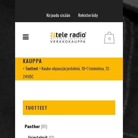
Kirjaudu sisään
Rekisteröidy
0
KAUPPA
>
Tuotteet
>
Kauko-ohjausjärjestelmä, 10+1 toimintoa, 12-
24VDC
TUOTTEET
Panther
(61)
Järjestelmät
(11)