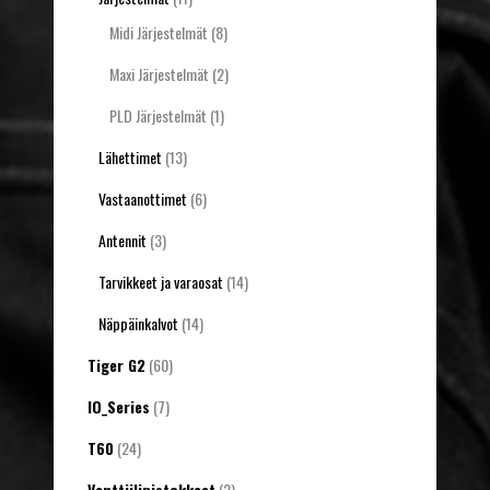
Midi Järjestelmät
(8)
Maxi Järjestelmät
(2)
PLD Järjestelmät
(1)
Lähettimet
(13)
Vastaanottimet
(6)
Antennit
(3)
Tarvikkeet ja varaosat
(14)
Näppäinkalvot
(14)
Tiger G2
(60)
IO_Series
(7)
T60
(24)
Venttiilipistokkeet
(2)