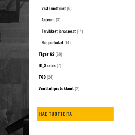
Vastaanottimet
(6)
Antennit
(3)
Tarvikkeet ja varaosat
(14)
Näppäinkalvot
(14)
Tiger G2
(60)
IO_Series
(7)
T60
(24)
Venttiilipistokkeet
(2)
HAE TUOTTEITA