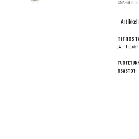
SMA-liitin, 
Artikkel
TIEDOST
Tietoleh
TUOTETUNN
OSASTOT: