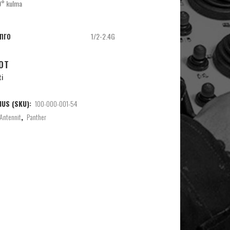
90° kulma
inro
1/2-2.4G
OT
ti
US (SKU):
100-000-001-54
Antennit
,
Panther