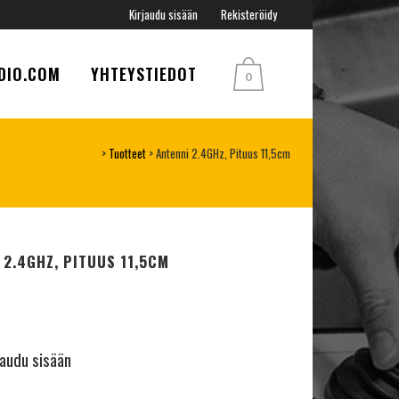
Kirjaudu sisään
Rekisteröidy
DIO.COM
YHTEYSTIEDOT
0
>
Tuotteet
>
Antenni 2.4GHz, Pituus 11,5cm
 2.4GHZ, PITUUS 11,5CM
jaudu sisään