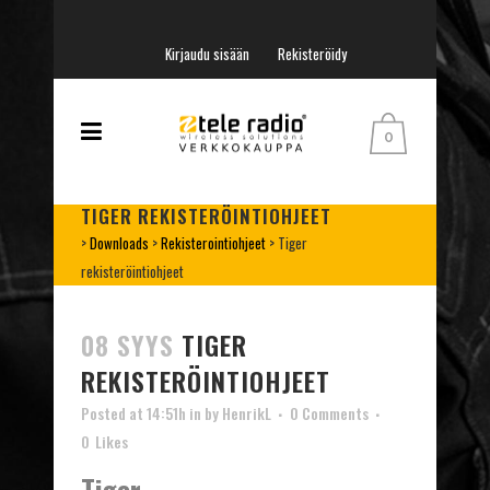
Kirjaudu sisään
Rekisteröidy
0
TIGER REKISTERÖINTIOHJEET
>
Downloads
>
Rekisterointiohjeet
>
Tiger
rekisteröintiohjeet
08 SYYS
TIGER
REKISTERÖINTIOHJEET
Posted at 14:51h
in
by
HenrikL
0 Comments
0
Likes
Tiger