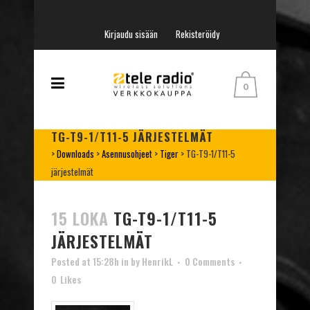
Kirjaudu sisään
Rekisteröidy
0
TG-T9-1/T11-5 JÄRJESTELMÄT
>
Downloads
>
Asennusohjeet
>
Tiger
>
TG-T9-1/T11-5
järjestelmät
15 LOKA
TG-T9-1/T11-5
JÄRJESTELMÄT
Posted at 15:28h
in
by
HenrikL
0 Comments
0
Likes