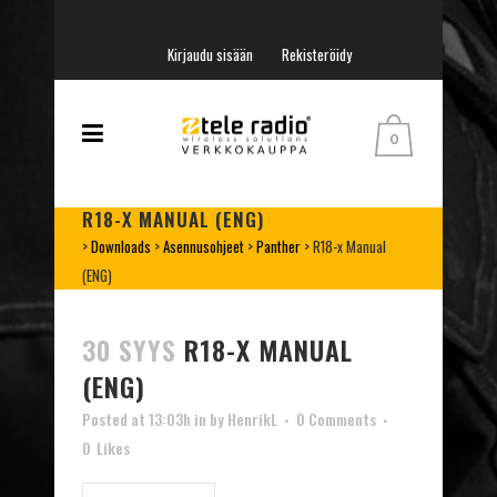
Kirjaudu sisään
Rekisteröidy
0
R18-X MANUAL (ENG)
>
Downloads
>
Asennusohjeet
>
Panther
>
R18-x Manual
(ENG)
30 SYYS
R18-X MANUAL
(ENG)
Posted at 13:03h
in
by
HenrikL
0 Comments
0
Likes