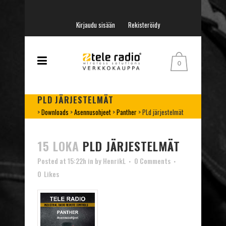
Kirjaudu sisään
Rekisteröidy
0
PLD JÄRJESTELMÄT
>
Downloads
>
Asennusohjeet
>
Panther
>
PLd järjestelmät
15 LOKA
PLD JÄRJESTELMÄT
Posted at 15:22h
in
by
HenrikL
0 Comments
0
Likes