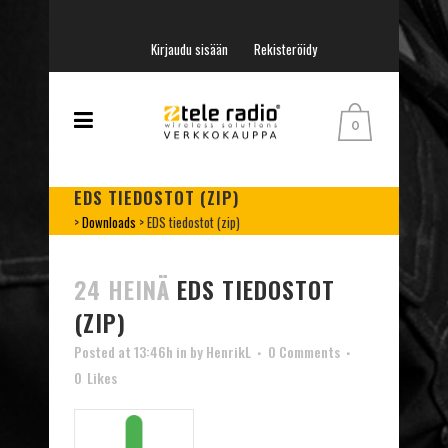
Kirjaudu sisään
Rekisteröidy
0
EDS TIEDOSTOT (ZIP)
>
Downloads
>
EDS tiedostot (zip)
24 HEINÄ
EDS TIEDOSTOT
(ZIP)
Posted at 13:46h
in
by
HenrikL
0 Comments
0
Likes