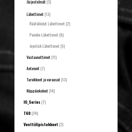
Järjestelmät
(3)
Lähettimet
(13)
Räätälöidyt Lähettimet
(2)
Painike Lähettimet
(6)
Joystick Lähettimet
(5)
Vastaanottimet
(11)
Antennit
(7)
Tarvikkeet ja varaosat
(13)
Näppäinkalvot
(14)
IO_Series
(7)
T60
(24)
Venttiilipistokkeet
(2)