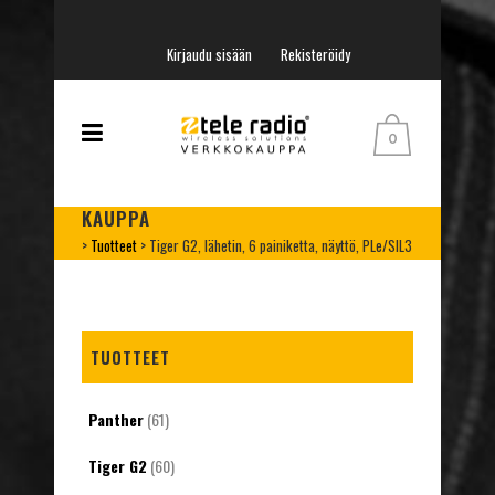
Kirjaudu sisään
Rekisteröidy
0
KAUPPA
>
Tuotteet
>
Tiger G2, lähetin, 6 painiketta, näyttö, PLe/SIL3
TUOTTEET
Panther
(61)
Tiger G2
(60)