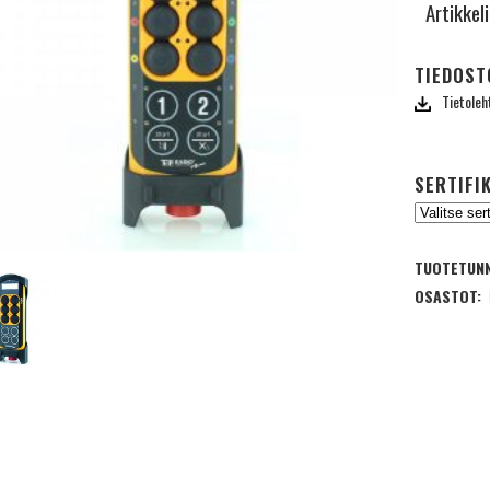
Artikkel
TIEDOST
Tietoleh
SERTIFI
TUOTETUNN
OSASTOT: