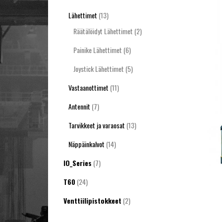
Lähettimet
(13)
Räätälöidyt Lähettimet
(2)
Painike Lähettimet
(6)
Joystick Lähettimet
(5)
Vastaanottimet
(11)
Antennit
(7)
Tarvikkeet ja varaosat
(13)
Näppäinkalvot
(14)
IO_Series
(7)
T60
(24)
Venttiilipistokkeet
(2)