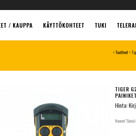
ET / KAUPPA
KÄYTTÖKOHTEET
TUKI
TELERA
>
Tuotteet
>
Tig
TIGER G2
PAINIKE
Hinta:
Kir
Huom! Tämä tu