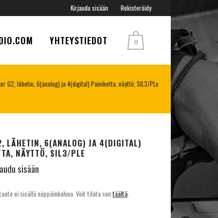
Kirjaudu sisään
Rekisteröidy
DIO.COM
YHTEYSTIEDOT
0
er G2, lähetin, 6(analog) ja 4(digital) Painiketta, näyttö, SIL3/PLe
, LÄHETIN, 6(ANALOG) JA 4(DIGITAL)
TTA, NÄYTTÖ, SIL3/PLE
jaudu sisään
ote ei sisällä näppäinkalvoa. Voit tilata sen
täältä
.