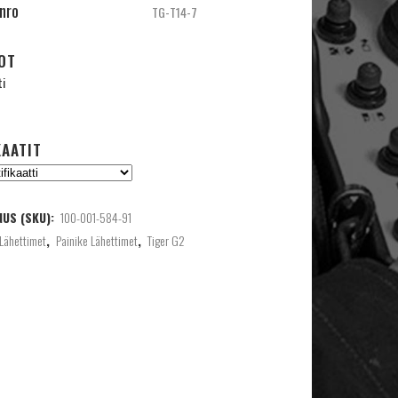
inro
TG-T14-7
OT
ti
KAATIT
US (SKU):
100-001-584-91
Lähettimet
,
Painike Lähettimet
,
Tiger G2