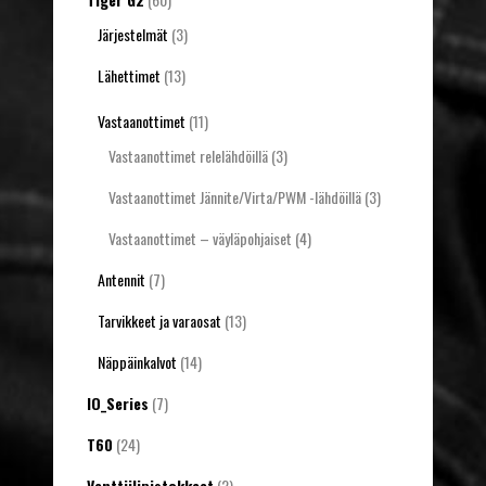
Järjestelmät
(3)
Lähettimet
(13)
Vastaanottimet
(11)
Vastaanottimet relelähdöillä
(3)
Vastaanottimet Jännite/Virta/PWM -lähdöillä
(3)
Vastaanottimet – väyläpohjaiset
(4)
Antennit
(7)
Tarvikkeet ja varaosat
(13)
Näppäinkalvot
(14)
IO_Series
(7)
T60
(24)
Venttiilipistokkeet
(2)