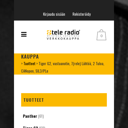
Kirjaudu sisään
Rekisteröidy
0
KAUPPA
>
Tuotteet
>
Tiger G2, vastaanotin, 7(rele) Lähtöä, 2 Tuloa,
CANopen, SIL3/PLe
TUOTTEET
Panther
(61)
Tiger G2
(60)