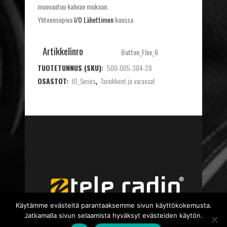
muovautuu kahvan mukaan.
Yhteensopiva
I/O Lähettimen
kanssa
Artikkelinro
Button_Flex_6
TUOTETUNNUS (SKU):
500-005-384-28
OSASTOT:
IO_Series
,
Tarvikkeet ja varaosat
Käytämme evästeitä parantaaksemme sivun käyttökokemusta.
Jatkamalla sivun selaamista hyväksyt evästeiden käytön.
TIETOSUOJASELOSTE