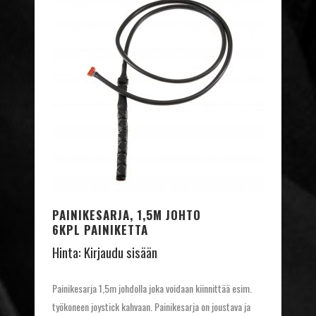
PAINIKESARJA, 1,5M JOHTO
6KPL PAINIKETTA
Hinta:
Kirjaudu sisään
Painikesarja 1,5m johdolla joka voidaan kiinnittää esim.
työkoneen joystick kahvaan. Painikesarja on joustava ja