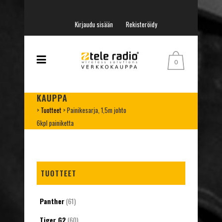
Kirjaudu sisään
Rekisteröidy
0
KAUPPA
>
Tuotteet
>
Painikesarja, 1,5m johto
6kpl painiketta
TUOTTEET
Panther
(61)
Tiger G2
(60)