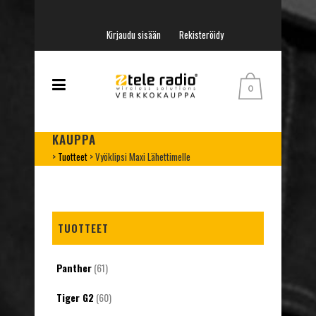
Kirjaudu sisään
Rekisteröidy
0
KAUPPA
>
Tuotteet
>
Vyöklipsi Maxi Lähettimelle
TUOTTEET
Panther
(61)
Tiger G2
(60)