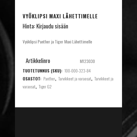
VYÖKLIPSI MAXI LÄHETTIMELLE
Hinta:
Kirjaudu sisään
Vyöklipsi Panther ja Tiger Maxi Lähettimelle
Artikkelinro
M123030
TUOTETUNNUS (SKU):
100-000-323-84
OSASTOT:
Panther
,
Tarvikkeet ja varaosat
,
Tarvikkeet ja
varaosat
,
Tiger G2