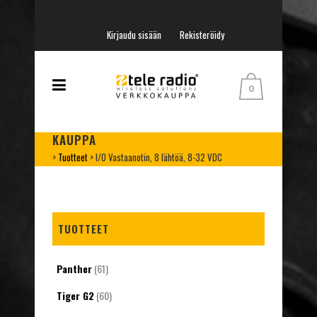
Kirjaudu sisään
Rekisteröidy
0
KAUPPA
>
Tuotteet
>
I/O Vastaanotin, 8 lähtöä, 8-32 VDC
TUOTTEET
Panther
(61)
Tiger G2
(60)