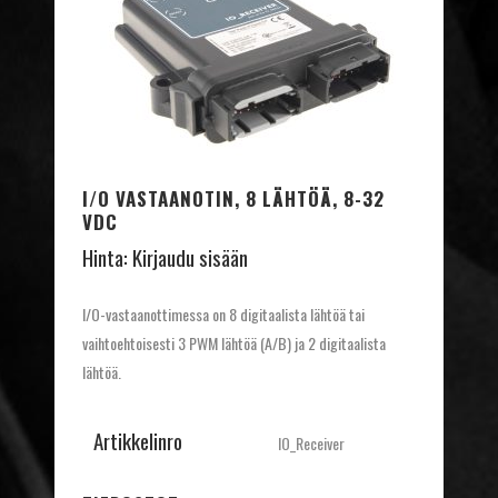
I/O VASTAANOTIN, 8 LÄHTÖÄ, 8-32
VDC
Hinta:
Kirjaudu sisään
I/O-vastaanottimessa on 8 digitaalista lähtöä tai
vaihtoehtoisesti 3 PWM lähtöä (A/B) ja 2 digitaalista
lähtöä.
Artikkelinro
IO_Receiver