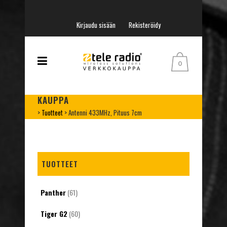
Kirjaudu sisään
Rekisteröidy
0
KAUPPA
>
Tuotteet
>
Antenni 433MHz, Pituus 7cm
TUOTTEET
Panther
(61)
Tiger G2
(60)