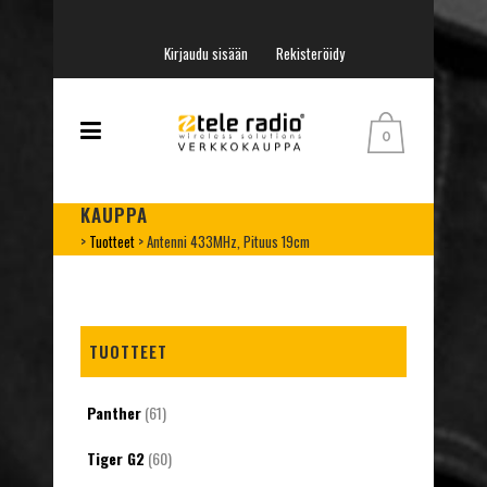
Kirjaudu sisään
Rekisteröidy
0
KAUPPA
>
Tuotteet
>
Antenni 433MHz, Pituus 19cm
TUOTTEET
Panther
(61)
Tiger G2
(60)