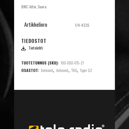
BNC-liitin, Suora
Artikkelinro
1/4-433S
TIEDOSTOT
Tietolehti
TUOTETUNNUS (SKU):
100-000-015-21
OSASTOT:
Antennit
,
Antennit
,
T60
,
Tiger G2